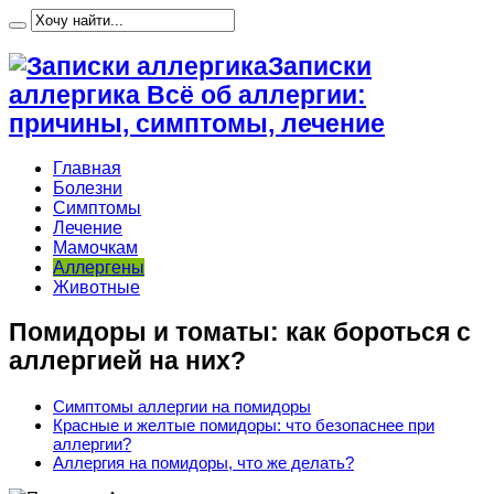
Записки
аллергика Всё об аллергии:
причины, симптомы, лечение
Главная
Болезни
Симптомы
Лечение
Мамочкам
Аллергены
Животные
Помидоры и томаты: как бороться с
аллергией на них?
Симптомы аллергии на помидоры
Красные и желтые помидоры: что безопаснее при
аллергии?
Аллергия на помидоры, что же делать?