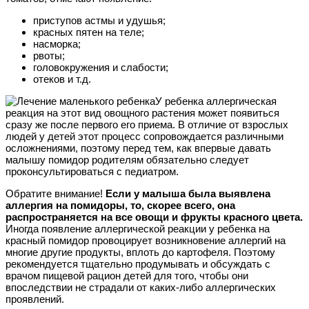
приступов астмы и удушья;
красных пятен на теле;
насморка;
рвоты;
головокружения и слабости;
отеков и т.д.
У ребенка аллергическая
реакция на этот вид овощного растения может появиться
сразу же после первого его приема. В отличие от взрослых
людей у детей этот процесс сопровождается различными
осложнениями, поэтому перед тем, как впервые давать
малышу помидор родителям обязательно следует
проконсультироваться с педиатром.
Обратите внимание!
Если у малыша была выявлена
аллергия на помидоры, то, скорее всего, она
распространяется на все овощи и фрукты красного цвета.
Иногда появление аллергической реакции у ребенка на
красный помидор провоцирует возникновение аллергий на
многие другие продукты, вплоть до картофеля. Поэтому
рекомендуется тщательно продумывать и обсуждать с
врачом пищевой рацион детей для того, чтобы они
впоследствии не страдали от каких-либо аллергических
проявлений.