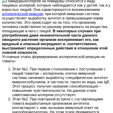
Аллергия на помидоры относится к виду
пищевых аллергий, которые наблюдаются как у детей, так и у
взрослых людей. Она характеризуется возникновением
аллергической реакции
, при которой иммунная система
осуществляет выработку антител в превышающем норму
количестве. Это происходит из-за того, что организму
человека свойственно по-разному реагировать на вещества,
попадающие в него с пищей.
В некоторых случаях при
употреблении даже незначительной части данного
овощного растения организм воспринимает его, как
вредный и опасный ингредиент и, соответственно,
выстраивает определенные действия в отношении этой
ложной опасности.
Условные этапы формирования аллергической реакции на
томаты:
Этап №1. При первом столкновении с поступившим с
пищей томатом – аллергеном, клетки иммунной
системы начинают выработку специфических антител
иммуноглобулинов, в частности, такого их вида, как IgE.
Этот процесс получил название сенсибилизация –
повышение чувствительности. На данном этапе
симптоматика аллергии отсутствует.
Этап №2. При повторной встрече с составляющими
томата выработанные организмом антитела
контактируют с ним, вызывая иммунный ответ на
«недоброжелателя». На этом этапе формируется