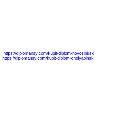
https://diplomansy.com/kupit-diplom-novosibirsk
https://diplomansy.com/kupit-diplom-chelyabinsk